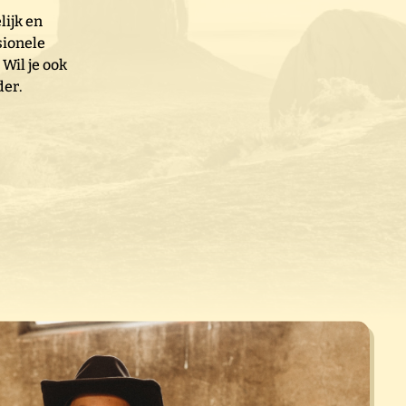
ijk en
sionele
Wil je ook
der.