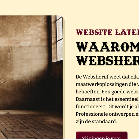
Website late
Waarom 
Websher
De Websheriff weet dat elke
maatwerkoplossingen die v
behoeften. Een goede websit
Daarnaast is het essentieel
functioneert. Dit wordt je
Professionele ontwerpen e
zijn de standaard.
Zij gingen je voor