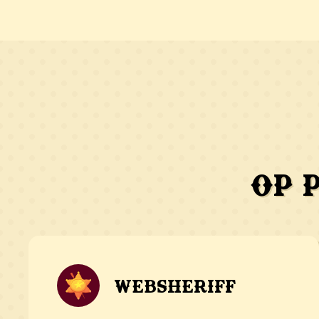
Op 
Websheriff