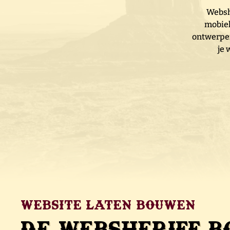
Websh
mobiel
ontwerpen
je 
Website laten bouwen
De Websheriff 