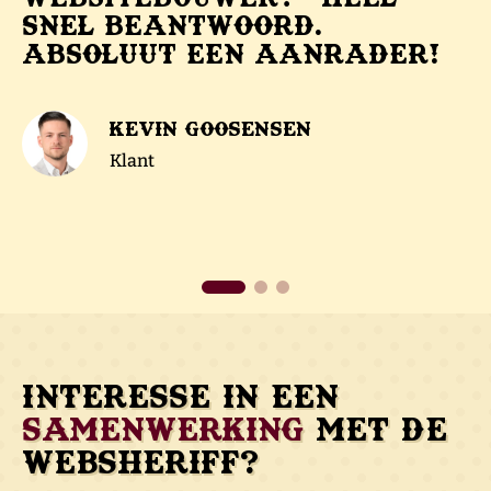
snel beantwoord.
Absoluut een aanrader!
Lourens Thalen
Kevin Goosensen
Opper
Klant
Matthijs van den Berg
Gentleberg
Interesse in een
samenwerking
met de
Websheriff?